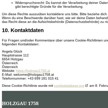
Widerspruchsrecht: Du kannst der Verarbeitung deiner Date
gibt berechtigte Gründe für die Verarbeitung.
Um diese Rechte auszuüben kontaktiere uns bitte. Bitte beziehe dich
Wenn du eine Beschwerde darüber hast, wie wir deine Daten behande
das Recht diese an die Aufsichtsbehörde (Datenschutzbehörde) zu ri
10. Kontaktdaten
Für Fragen und/oder Kommentare über unsere Cookie-Richtlinien und 
folgenden Kontaktdaten:
Angela Glück
Hauptstrasse 112
6654 Holzgau
Österreich
Österreich
Website:
https://holzgau1758.at
E-Mail:
welcome@
holzgau1758.at
Telefonnummer: +43 699 181 015 41
Diese Cookie-Richtlinie wurde mit
cookiedatabase.org
am 8. Februa
HOLZGAU 1758