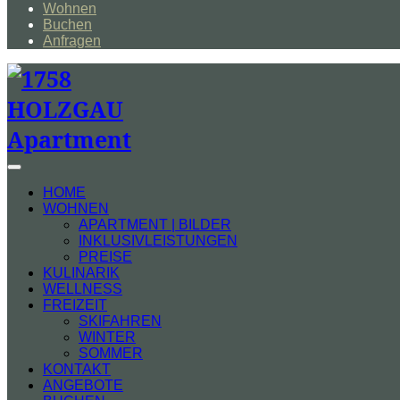
Wohnen
Buchen
Anfragen
Seitenleiste
&
HOME
Navigation
WOHNEN
umschalten
APARTMENT | BILDER
INKLUSIVLEISTUNGEN
PREISE
KULINARIK
WELLNESS
FREIZEIT
SKIFAHREN
WINTER
SOMMER
KONTAKT
ANGEBOTE