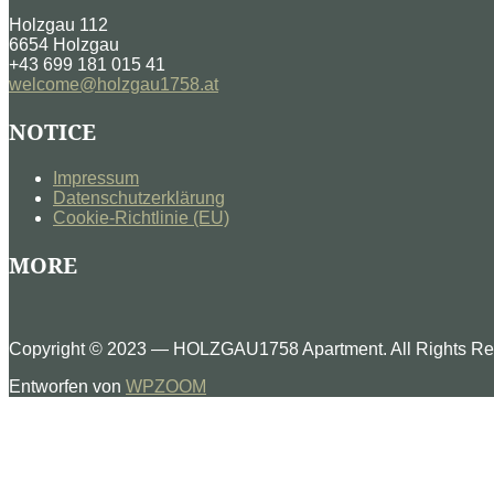
Holzgau 112
6654 Holzgau
+43 699 181 015 41
welcome@holzgau1758.at
NOTICE
Impressum
Datenschutzerklärung
Cookie-Richtlinie (EU)
MORE
Copyright © 2023 — HOLZGAU1758 Apartment. All Rights Re
Entworfen von
WPZOOM