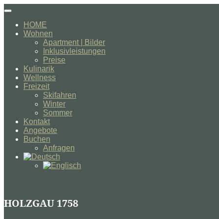
Navigation
umschalten
HOME
Wohnen
Apartment | Bilder
Inklusivleistungen
Preise
Kulinarik
Wellness
Freizeit
Skifahren
Winter
Sommer
Kontakt
Angebote
Buchen
Anfragen
HOLZGAU 1758