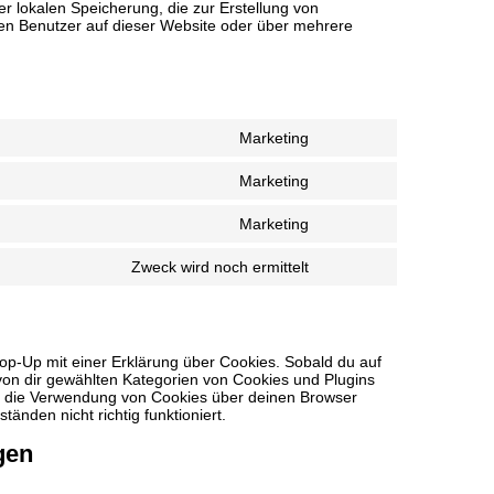
r lokalen Speicherung, die zur Erstellung von
n Benutzer auf dieser Website oder über mehrere
Marketing
Consent
to
Marketing
service
Consent
google-
to
fonts
Marketing
service
Consent
google-
to
recaptcha
Zweck wird noch ermittelt
service
Consent
youtube
to
service
sonstiges
op-Up mit einer Erklärung über Cookies. Sobald du auf
le von dir gewählten Kategorien von Cookies und Plugins
t die Verwendung von Cookies über deinen Browser
änden nicht richtig funktioniert.
gen