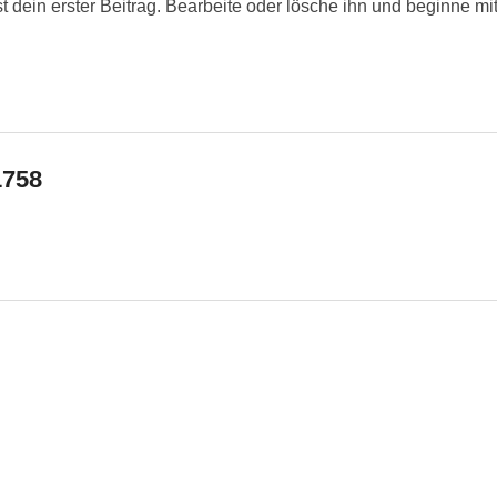
 dein erster Beitrag. Bearbeite oder lösche ihn und beginne m
1758