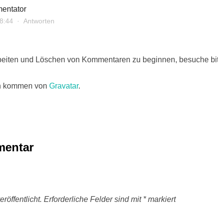
entator
8:44
·
Antworten
beiten und Löschen von Kommentaren zu beginnen, besuche bi
en kommen von
Gravatar
.
mentar
röffentlicht.
Erforderliche Felder sind mit
*
markiert